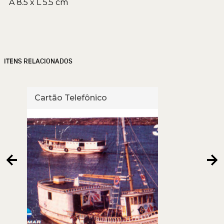
A 8.5 x L 5.5 cm
ITENS RELACIONADOS
Cartão Telefônico
Cart