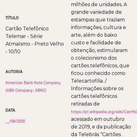
milhões de unidades. A
grande variedade de
TÍTULO
estampas que traziam
informações, cultura e
Cartão Telefônico
arte, além do baixo
Telemar - Série
custo e facilidade de
Atmaísmo - Preto Velho
obtenção, estimularam
- 10/10
o colecionismo dos
cartões telefônicos, que
AUTORIA
ficou conhecido como
Telecartofilia. /
American Bank Note Company
Informações sobre os
(ABN Company; ABNC)
cartões telefônicos
retiradas de
DATA
https://pt.wikipedia.org/wiki/Car
acessado em outubro
__/08/2000
de 2019, e da publicação
da Telebrás “Cartões