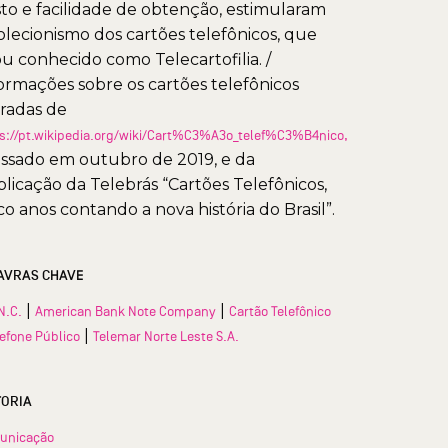
to e facilidade de obtenção, estimularam
olecionismo dos cartões telefônicos, que
ou conhecido como Telecartofilia. /
ormações sobre os cartões telefônicos
iradas de
s://pt.wikipedia.org/wiki/Cart%C3%A3o_telef%C3%B4nico,
ssado em outubro de 2019, e da
licação da Telebrás “Cartões Telefônicos,
co anos contando a nova história do Brasil”.
AVRAS CHAVE
|
|
N.C.
American Bank Note Company
Cartão Telefônico
|
lefone Público
Telemar Norte Leste S.A.
TORIA
unicação