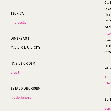
cus
o c
TÉCNICA
fic
Inf
Impressão
ret
http
DIMENSÃO 1
ace
pub
A 5.5 x L 8.5 cm
cin
PAÍS DE ORIGEM
PAL
Brasil
A.B.
|
Te
ESTADO DE ORIGEM
Rio de Janeiro
EDI
Com