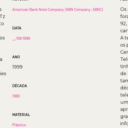
s
Os 
American Bank Note Company (ABN Company; ABNC)
MTz
for
to
92,
DATA
car
os
A t
__/09/1999
os 
Cen
ANO
a
Tel
tin
1999
ões
de 
tam
DÉCADA
déc
tel
1990
uma
apr
MATERIAL
gra
inf
Plástico