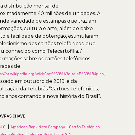
 distribuição mensal de
oximadamente 40 milhões de unidades. A
nde variedade de estampas que traziam
ormações, cultura e arte, além do baixo
to e facilidade de obtenção, estimularam
olecionismo dos cartões telefônicos, que
ou conhecido como Telecartofilia. /
ormações sobre os cartões telefônicos
iradas de
s://pt.wikipedia.org/wiki/Cart%C3%A3o_telef%C3%B4nico,
ssado em outubro de 2019, e da
licação da Telebrás “Cartões Telefônicos,
co anos contando a nova história do Brasil”.
AVRAS CHAVE
|
|
N.C.
American Bank Note Company
Cartão Telefônico
|
lefone Público
Telemar Norte Leste S.A.