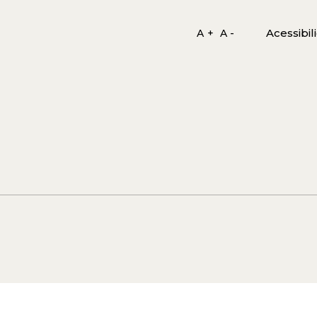
Acessibil
A +
A -