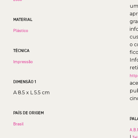
uma
apr
MATERIAL
gra
inf
Plástico
cus
o c
TÉCNICA
fic
Inf
Impressão
ret
http
DIMENSÃO 1
ace
pub
A 8.5 x L 5.5 cm
cin
PAÍS DE ORIGEM
PAL
Brasil
A.B.
|
Te