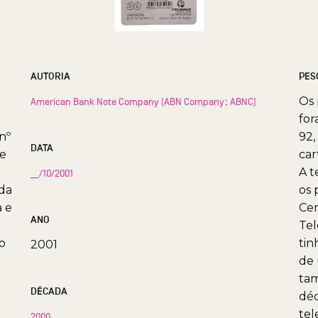
AUTORIA
PES
Os 
American Bank Note Company (ABN Company; ABNC)
for
nº
92,
DATA
te
car
A t
__/10/2001
 da
os 
a e
Cen
ANO
Tel
o
tin
2001
de 
tam
DÉCADA
déc
tel
2000