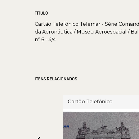
TÍTULO
Cartão Telefônico Telemar - Série Coman
da Aeronáutica / Museu Aeroespacial / Ba
nº 6 - 4/4
ITENS RELACIONADOS
fônico
Cartão Telefônico