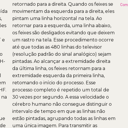
retornado para a direita. Quando os feixes se
Com
aída
movimentam da esquerda para a direita, eles
,
pintam uma linha horizontal na tela. Ao
ões
retornar para a esquerda, uma linha abaixo,
os feixes são desligados evitando que deixem
 e
um rastro na tela. Esse procedimento ocorre
até que todas as 480 linhas do televisor
to
(resolução padrão do sinal analógico) sejam
H-
pintadas. Ao alcançar a extremidade direita
da última linha, os feixes retornam para a
l
extremidade esquerda da primeira linha,
 em
retomando o início do processo. Esse
HF.
processo completo é repetido um total de
 na
30 vezes por segundo. A essa velocidade o
cérebro humano não consegue distinguir o
intervalo de tempo em que as linhas não
que
estão pintadas, agrupando todas as linhas em
 de
uma única imagem. Para transmitir as