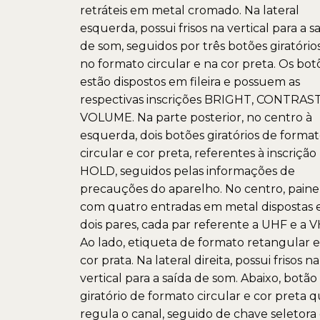
retráteis em metal cromado. Na lateral
esquerda, possui frisos na vertical para a s
de som, seguidos por três botões giratórios
no formato circular e na cor preta. Os bot
estão dispostos em fileira e possuem as
respectivas inscrições BRIGHT, CONTRAST
VOLUME. Na parte posterior, no centro à
esquerda, dois botões giratórios de forma
circular e cor preta, referentes à inscrição 
HOLD, seguidos pelas informações de
precauções do aparelho. No centro, paine
com quatro entradas em metal dispostas
dois pares, cada par referente a UHF e a V
Ao lado, etiqueta de formato retangular e
cor prata. Na lateral direita, possui frisos na
vertical para a saída de som. Abaixo, botão
giratório de formato circular e cor preta 
regula o canal, seguido de chave seletora