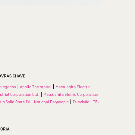
AVRAS CHAVE
|
|
olegadas
Apollo The orbital
Matsushita Electric
|
|
strial Corporation Ltd.
Matsushita Eletric Corporation
|
|
|
lo Solid State TV
National Panasonic
Televisão
TR-
TORIA