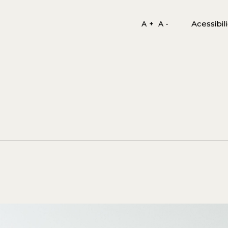
Acessibil
A +
A -