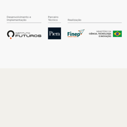
O INSTITUTO
Quem somos
Nossa História
Nossos Números
Quem faz