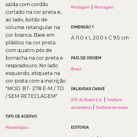
saída com cordão
|
Moldagem
Montagem
cortado na cor preta e,
ao lado, botão de
volume retangular na
DIMENSÃO 1
cor branca. Base em
A 11.0 x L 20.0 x C 9.5 cm
plástico na cor preta
com quatro pés de
borracha na cor preta e
PAÍS DE ORIGEM
respiradouro. No lado
Brasil
esquerdo, etiqueta na
cor prata com a inscrição
"MOD. BT- 278 E-M / TD
PALAVRAS CHAVE
/ SEM RETECLAGEM".
|
GTE do Brasil S.A.
Telefone
|
automático
Telefone de mesa
TIPO DE ACERVO
Museológico
EDITORIA