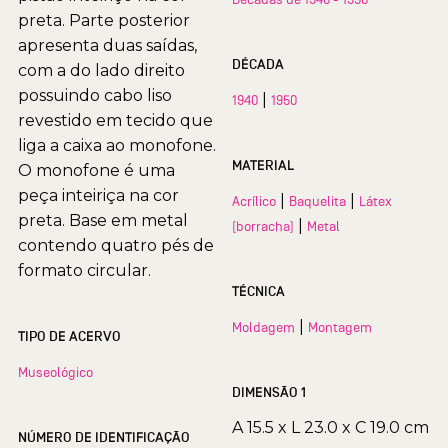
preta. Parte posterior
apresenta duas saídas,
DÉCADA
com a do lado direito
possuindo cabo liso
|
1940
1950
revestido em tecido que
liga a caixa ao monofone.
MATERIAL
O monofone é uma
peça inteiriça na cor
|
|
Acrílico
Baquelita
Látex
preta. Base em metal
|
(borracha)
Metal
contendo quatro pés de
formato circular.
TÉCNICA
|
Moldagem
Montagem
TIPO DE ACERVO
Museológico
DIMENSÃO 1
A 15.5 x L 23.0 x C 19.0 cm
NÚMERO DE IDENTIFICAÇÃO