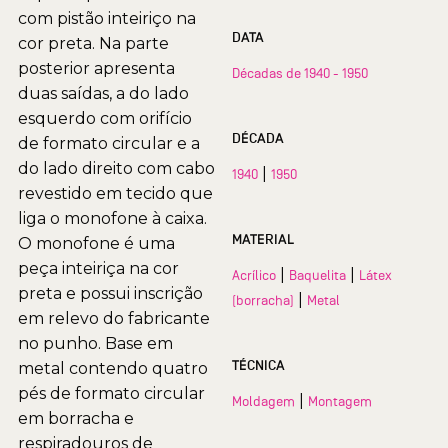
com pistão inteiriço na
DATA
cor preta. Na parte
posterior apresenta
Décadas de 1940 - 1950
duas saídas, a do lado
esquerdo com orifício
DÉCADA
de formato circular e a
do lado direito com cabo
|
1940
1950
revestido em tecido que
liga o monofone à caixa.
MATERIAL
O monofone é uma
peça inteiriça na cor
|
|
Acrílico
Baquelita
Látex
preta e possui inscrição
|
(borracha)
Metal
em relevo do fabricante
no punho. Base em
TÉCNICA
metal contendo quatro
pés de formato circular
|
Moldagem
Montagem
em borracha e
respiradouros de