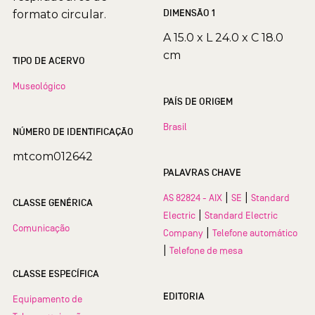
DIMENSÃO 1
formato circular.
A 15.0 x L 24.0 x C 18.0
cm
TIPO DE ACERVO
Museológico
PAÍS DE ORIGEM
Brasil
NÚMERO DE IDENTIFICAÇÃO
mtcom012642
PALAVRAS CHAVE
|
|
AS 82824 - AIX
SE
Standard
CLASSE GENÉRICA
|
Electric
Standard Electric
Comunicação
|
Company
Telefone automático
|
Telefone de mesa
CLASSE ESPECÍFICA
EDITORIA
Equipamento de