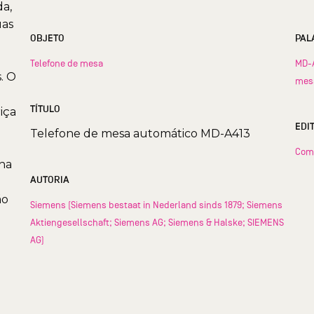
da,
uas
OBJETO
PAL
Telefone de mesa
MD-
. O
mes
TÍTULO
iça
EDI
Telefone de mesa automático MD-A413
Com
cha
AUTORIA
ão
Siemens (Siemens bestaat in Nederland sinds 1879; Siemens
Aktiengesellschaft; Siemens AG; Siemens & Halske; SIEMENS
AG)