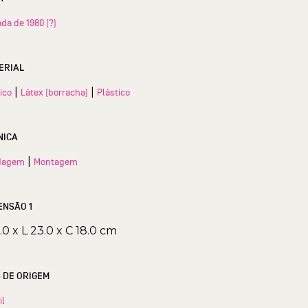
da de 1980 (?)
ERIAL
|
|
lico
Látex (borracha)
Plástico
NICA
|
dagem
Montagem
ENSÃO 1
1.0 x L 23.0 x C 18.0 cm
S DE ORIGEM
il