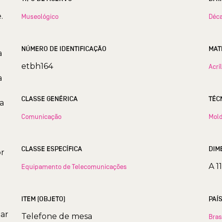
.
Museológico
Déca
NÚMERO DE IDENTIFICAÇÃO
MAT
a
etbh164
Acrí
a
CLASSE GENÉRICA
TÉC
a
Comunicação
Mol
CLASSE ESPECÍFICA
DIM
or
A 1
Equipamento de Telecomunicações
ITEM (OBJETO)
PAÍ
tar
Telefone de mesa
Bras