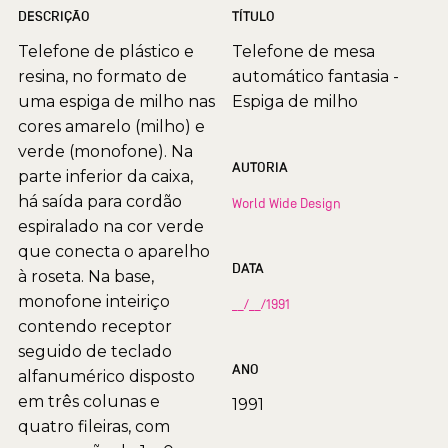
DESCRIÇÃO
TÍTULO
Telefone de plástico e
Telefone de mesa
resina, no formato de
automático fantasia -
uma espiga de milho nas
Espiga de milho
cores amarelo (milho) e
verde (monofone). Na
AUTORIA
parte inferior da caixa,
há saída para cordão
World Wide Design
espiralado na cor verde
que conecta o aparelho
DATA
à roseta. Na base,
monofone inteiriço
__/__/1991
contendo receptor
seguido de teclado
ANO
alfanumérico disposto
em três colunas e
1991
quatro fileiras, com