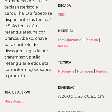
numeração de 1 a 0 e
DÉCADA
teclas asterisco e
cerquilha. O alfabeto se
1990
dispõe entre as teclas 2
e 9. As teclas são
MATERIAL
retangulares, na cor
branca. Abaixo, chave
|
|
Látex (borracha)
Plástico
para controle de
Resina
discagem seguida por
transmissor, pistão
TÉCNICA
retangular e etiqueta
com informações sobre
|
|
Moldagem
Montagem
Pintura
o produto.
DIMENSÃO 1
TIPO DE ACERVO
A 26.0 x L 6.5 x C 6.0 cm
Museológico