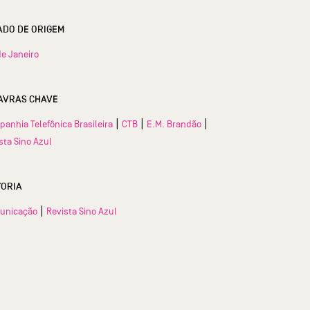
ESTADO DE ORIGEM
de Janeiro
AVRAS CHAVE
|
|
|
anhia Telefônica Brasileira
CTB
E.M. Brandão
sta Sino Azul
TORIA
|
unicação
Revista Sino Azul