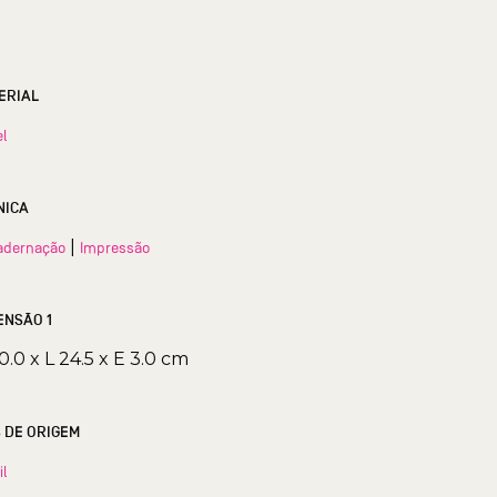
ERIAL
el
NICA
|
adernação
Impressão
ENSÃO 1
0.0 x L 24.5 x E 3.0 cm
S DE ORIGEM
il