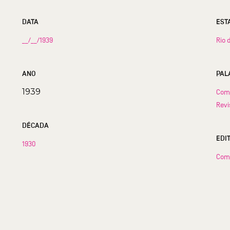
DATA
__/__/1939
Rio 
ANO
PAL
1939
Comp
Revi
DÉCADA
EDI
1930
Com