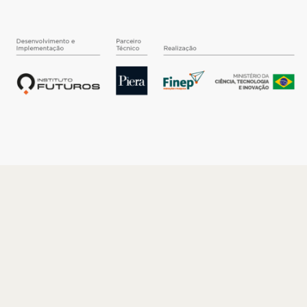
O INSTITUTO
Quem somos
Nossa História
Nossos Números
Quem faz