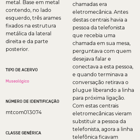
metal. Base em metal
chamadas era
contendo, no lado
eletromecânica. Antes
esquerdo, três arames
destas centrais havia a
fixados na estrutura
pessoa da telefonista
metálica da lateral
que recebia uma
direita e da parte
chamada em sua mesa,
posterior.
perguntava com quem
desejava falar e
conectava a esta pessoa,
TIPO DE ACERVO
e quando terminava a
Museológico
conversação retirava o
plugue liberando a linha
para próxima ligação.
NÚMERO DE IDENTIFICAÇÃO
Com estas centrais
mtcom013074
eletromecânicas vieram
substituir a pessoa da
telefonista, agora a linha
CLASSE GENÉRICA
telefônica ficavam