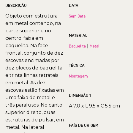
DESCRIÇÃO
DATA
Objeto com estrutura
Sem Data
em metal contendo, na
parte superior e no
MATERIAL
centro, faixa em
baquelita. Na face
|
Baquelita
Metal
frontal, conjunto de dez
escovas encimadas por
TÉCNICA
dez blocos de baquelita
e trinta linhas retráteis
Montagem
em metal. As dez
escovas estão fixadas em
DIMENSÃO 1
uma faixa de metal e
três parafusos. No canto
A 7.0 x L 9.5 x C 5.5 cm
superior direito, duas
estruturas de pulsar, em
PAÍS DE ORIGEM
metal. Na lateral