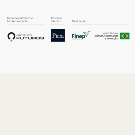
O INSTITUTO
Quem somos
Nossa História
Nossos Números
Quem faz