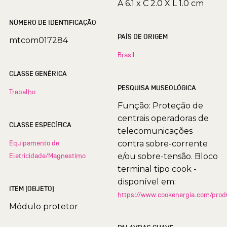
A 6.1 x C 2.0 X L 1.0 cm
NÚMERO DE IDENTIFICAÇÃO
PAÍS DE ORIGEM
mtcom017284
Brasil
CLASSE GENÉRICA
PESQUISA MUSEOLÓGICA
Trabalho
Função: Proteção de
centrais operadoras de
CLASSE ESPECÍFICA
telecomunicações
Equipamento de
contra sobre-corrente
Eletricidade/Magnestimo
e/ou sobre-tensão. Bloco
terminal tipo cook -
disponível em:
ITEM (OBJETO)
https://www.cookenergia.com/produ
Módulo protetor