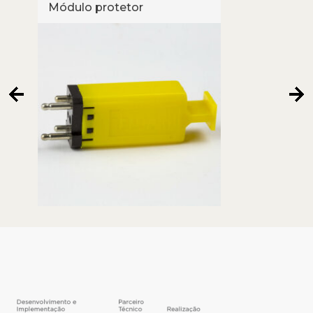
Módulo protetor
Módu