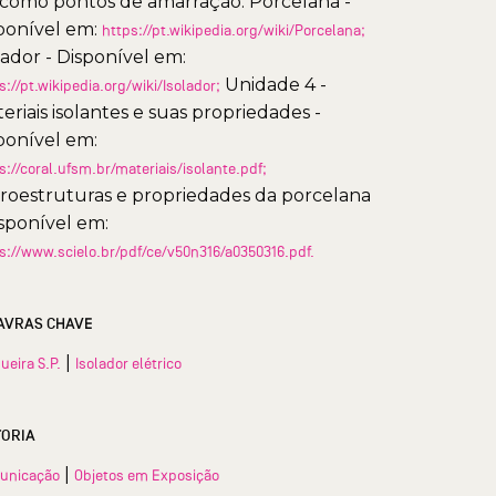
como pontos de amarração. Porcelana -
ponível em:
https://pt.wikipedia.org/wiki/Porcelana;
lador - Disponível em:
Unidade 4 -
s://pt.wikipedia.org/wiki/Isolador;
eriais isolantes e suas propriedades -
ponível em:
s://coral.ufsm.br/materiais/isolante.pdf;
roestruturas e propriedades da porcelana
isponível em:
s://www.scielo.br/pdf/ce/v50n316/a0350316.pdf.
AVRAS CHAVE
|
ueira S.P.
Isolador elétrico
TORIA
|
unicação
Objetos em Exposição