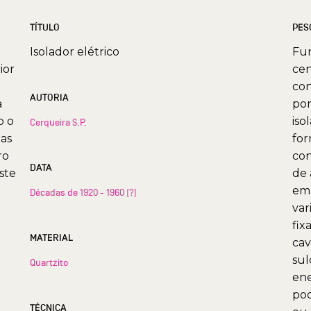
TÍTULO
PES
Isolador elétrico
Fun
ior
cen
con
AUTORIA
a
por
o o
iso
Cerqueira S.P.
uas
for
ro
con
DATA
ste
de 
em 
Décadas de 1920 - 1960 (?)
var
fix
MATERIAL
cav
sul
Quartzito
ene
pod
TÉCNICA