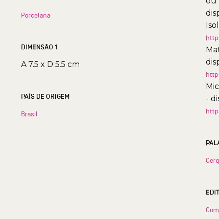
ou 
dis
Porcelana
Iso
http
DIMENSÃO 1
Mat
dis
A 7.5 x D 5.5 cm
http
Mic
PAÍS DE ORIGEM
- d
http
Brasil
PAL
Cerq
EDI
Com