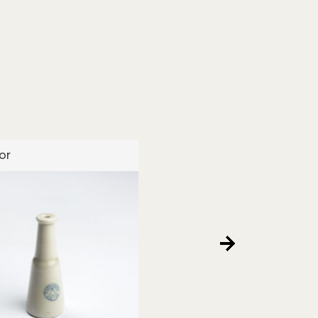
or
Isolador