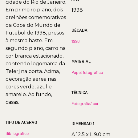
cidade do Rio de Janeiro.
Em primeiro plano, dois
1998
orelhões comemorativos
da Copa do Mundo de
DÉCADA
Futebol de 1998, presos
à mesma haste. Em
1990
segundo plano, carro na
cor branca estacionado,
MATERIAL
contendo logomarca da
Telerj na porta. Acima,
Papel fotográfico
decoração aérea nas
cores verde, azul e
TÉCNICA
amarelo. Ao fundo,
casas.
Fotografia/ cor
TIPO DE ACERVO
DIMENSÃO 1
Bibliográfico
A 12.5 x L 9.0 cm