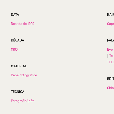
DATA
Década de 1990
Cop
DÉCADA
PAL
1990
Eve
|
Te
TEL
MATERIAL
Papel fotográfico
EDI
Cid
TÉCNICA
Fotografia/ p&b