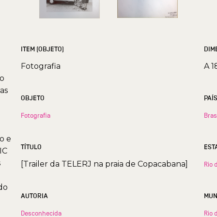
ITEM (OBJETO)
DIM
Fotografia
A 1
ro
as
OBJETO
PAÍ
Fotografia
Bras
ão e
TÍTULO
IC
s
[Trailer da TELERJ na praia de Copacabana]
Rio 
do
AUTORIA
Desconhecida
Rio 