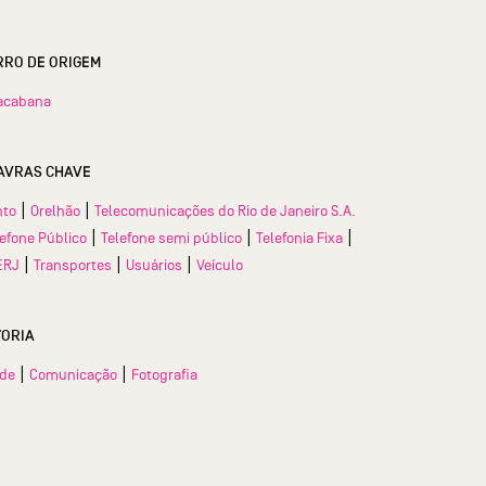
BAIRRO DE ORIGEM
acabana
AVRAS CHAVE
|
|
nto
Orelhão
Telecomunicações do Rio de Janeiro S.A.
|
|
|
lefone Público
Telefone semi público
Telefonia Fixa
|
|
|
ERJ
Transportes
Usuários
Veículo
TORIA
|
|
ade
Comunicação
Fotografia