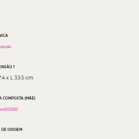
NICA
ressão
ENSÃO 1
7.4 x L 33.5 cm
A COMPOSTA (MÃE)
om522592
S DE ORIGEM