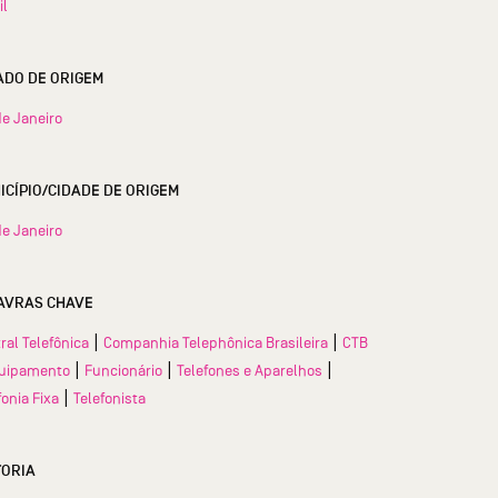
il
ESTADO DE ORIGEM
de Janeiro
MUNICÍPIO/CIDADE DE ORIGEM
de Janeiro
AVRAS CHAVE
|
|
ral Telefônica
Companhia Telephônica Brasileira
CTB
|
|
|
uipamento
Funcionário
Telefones e Aparelhos
|
fonia Fixa
Telefonista
TORIA