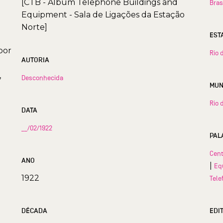
[CTB - Album Telephone Buildings and
Bras
Equipment - Sala de Ligações da Estação
Norte]
por
Rio 
AUTORIA
,
Desconhecida
Rio 
DATA
__/02/1922
PAL
Cent
ANO
|
Eq
1922
Tele
DÉCADA
EDI