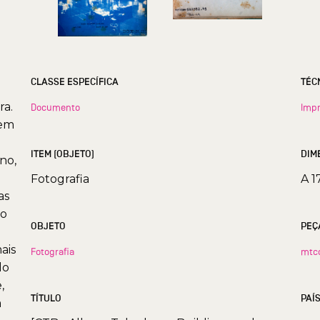
CLASSE ESPECÍFICA
TÉC
ra.
Documento
Imp
gem
ITEM (OBJETO)
DIM
no,
Fotografia
A 1
as
xo
OBJETO
PEÇ
ais
Fotografia
mtc
do
,
TÍTULO
PAÍ
à