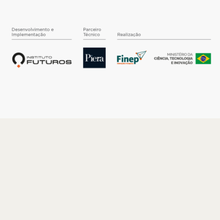
O INSTITUTO
Quem somos
Nossa História
Nossos Números
Quem faz