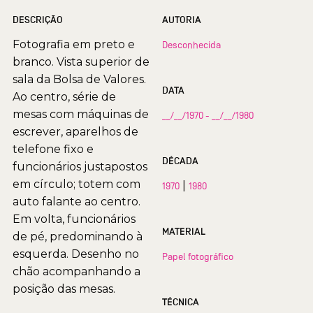
DESCRIÇÃO
AUTORIA
Fotografia em preto e
Desconhecida
branco. Vista superior de
sala da Bolsa de Valores.
DATA
Ao centro, série de
mesas com máquinas de
__/__/1970 - __/__/1980
escrever, aparelhos de
telefone fixo e
DÉCADA
funcionários justapostos
em círculo; totem com
|
1970
1980
auto falante ao centro.
Em volta, funcionários
MATERIAL
de pé, predominando à
esquerda. Desenho no
Papel fotográfico
chão acompanhando a
posição das mesas.
TÉCNICA