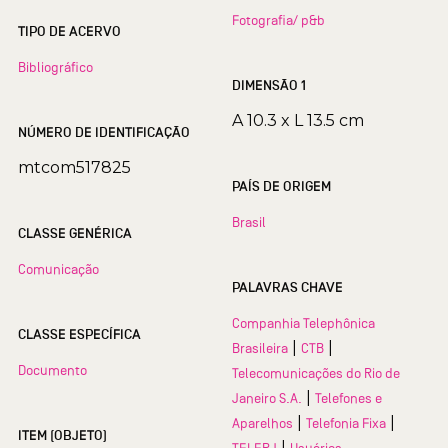
Fotografia/ p&b
TIPO DE ACERVO
Bibliográfico
DIMENSÃO 1
A 10.3 x L 13.5 cm
NÚMERO DE IDENTIFICAÇÃO
mtcom517825
PAÍS DE ORIGEM
Brasil
CLASSE GENÉRICA
Comunicação
PALAVRAS CHAVE
Companhia Telephônica
CLASSE ESPECÍFICA
|
|
Brasileira
CTB
Documento
Telecomunicações do Rio de
|
Janeiro S.A.
Telefones e
|
|
Aparelhos
Telefonia Fixa
ITEM (OBJETO)
|