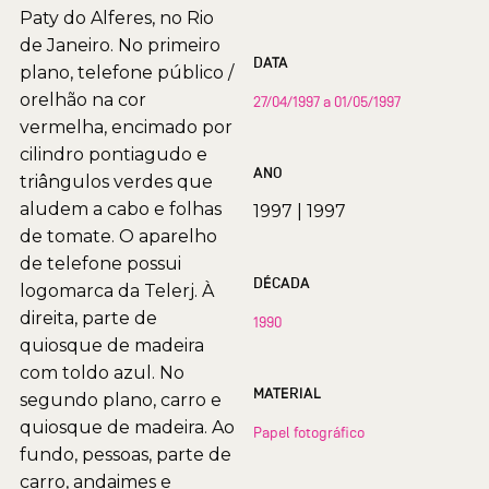
Paty do Alferes, no Rio
de Janeiro. No primeiro
DATA
plano, telefone público /
orelhão na cor
27/04/1997 a 01/05/1997
vermelha, encimado por
cilindro pontiagudo e
ANO
triângulos verdes que
aludem a cabo e folhas
1997
|
1997
de tomate. O aparelho
de telefone possui
DÉCADA
logomarca da Telerj. À
direita, parte de
1990
quiosque de madeira
com toldo azul. No
MATERIAL
segundo plano, carro e
quiosque de madeira. Ao
Papel fotográfico
fundo, pessoas, parte de
carro, andaimes e