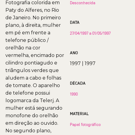
Fotografia colorida em
Desconhecida
Paty do Alferes, no Rio
de Janeiro. No primeiro
DATA
plano, à direita, mulher
em pé em frente a
27/04/1997 a 01/05/1997
telefone público /
orelhão na cor
ANO
vermelha, encimado por
cilindro pontiagudo e
1997
|
1997
triângulos verdes que
aludem a cabo e folhas
DÉCADA
de tomate. O aparelho
de telefone possui
1990
logomarca da Telerj. A
mulher está segurando
MATERIAL
monofone do orelhão
em direção ao ouvido.
Papel fotográfico
No segundo plano,