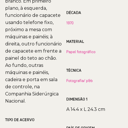
branco. Em primeiro
plano, à esquerda,
DÉCADA
funcionário de capacete
usando telefone fixo,
1970
próximo a mesa com
máquinas e painéis; à
MATERIAL
direita, outro funcionário
de capacete em frente a
Papel fotográfico
painel do teto ao chão.
Ao fundo, outras
TÉCNICA
máquinas e painéis,
cadeira e porta em sala
Fotografia/ p&b
de controle, na
Companhia Siderúrgica
DIMENSÃO 1
Nacional.
A 14.4 x L 24.3 cm
TIPO DE ACERVO