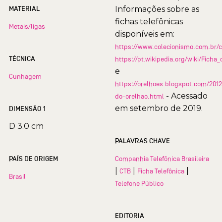
MATERIAL
Informações sobre as
fichas telefônicas
Metais/ligas
disponíveis em:
https://www.colecionismo.com.br/c
TÉCNICA
https://pt.wikipedia.org/wiki/Ficha_
e
Cunhagem
https://orelhoes.blogspot.com/2012
- Acessado
do-orelhao.html
em setembro de 2019.
DIMENSÃO 1
D 3.0 cm
PALAVRAS CHAVE
PAÍS DE ORIGEM
Companhia Telefônica Brasileira
|
|
|
CTB
Ficha Telefônica
Brasil
Telefone Público
EDITORIA