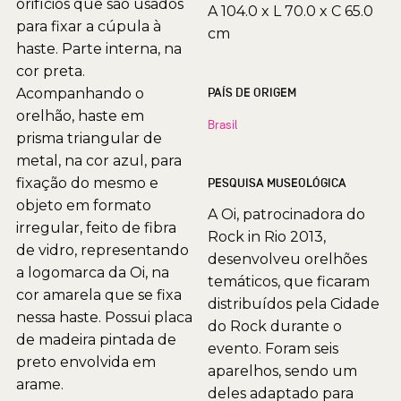
orifícios que são usados
A 104.0 x L 70.0 x C 65.0
para fixar a cúpula à
cm
haste. Parte interna, na
cor preta.
Acompanhando o
PAÍS DE ORIGEM
orelhão, haste em
Brasil
prisma triangular de
metal, na cor azul, para
fixação do mesmo e
PESQUISA MUSEOLÓGICA
objeto em formato
A Oi, patrocinadora do
irregular, feito de fibra
Rock in Rio 2013,
de vidro, representando
desenvolveu orelhões
a logomarca da Oi, na
temáticos, que ficaram
cor amarela que se fixa
distribuídos pela Cidade
nessa haste. Possui placa
do Rock durante o
de madeira pintada de
evento. Foram seis
preto envolvida em
aparelhos, sendo um
arame.
deles adaptado para