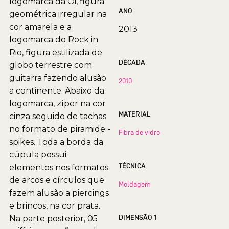
logomarca da Oi, figura
ANO
geométrica irregular na
cor amarela e a
2013
logomarca do Rock in
Rio, figura estilizada de
DÉCADA
globo terrestre com
guitarra fazendo alusão
2010
a continente. Abaixo da
logomarca, zíper na cor
MATERIAL
cinza seguido de tachas
no formato de piramide -
Fibra de vidro
spikes. Toda a borda da
cúpula possui
TÉCNICA
elementos nos formatos
de arcos e círculos que
Moldagem
fazem alusão a piercings
e brincos, na cor prata.
DIMENSÃO 1
Na parte posterior, 05