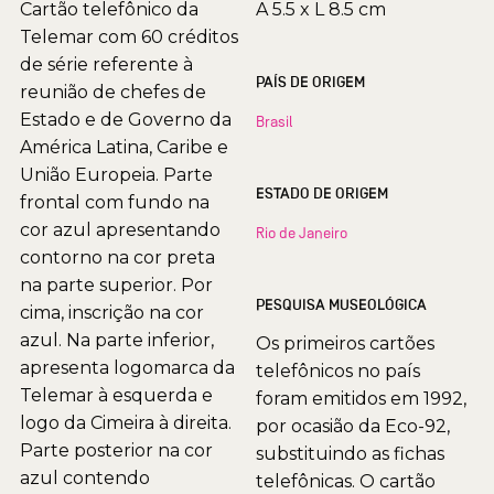
Cartão telefônico da
A 5.5 x L 8.5 cm
Telemar com 60 créditos
de série referente à
PAÍS DE ORIGEM
reunião de chefes de
Estado e de Governo da
Brasil
América Latina, Caribe e
União Europeia. Parte
ESTADO DE ORIGEM
frontal com fundo na
cor azul apresentando
Rio de Janeiro
contorno na cor preta
na parte superior. Por
PESQUISA MUSEOLÓGICA
cima, inscrição na cor
azul. Na parte inferior,
Os primeiros cartões
apresenta logomarca da
telefônicos no país
Telemar à esquerda e
foram emitidos em 1992,
logo da Cimeira à direita.
por ocasião da Eco-92,
Parte posterior na cor
substituindo as fichas
azul contendo
telefônicas. O cartão