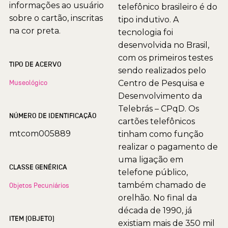
informações ao usuário
telefônico brasileiro é do
sobre o cartão, inscritas
tipo indutivo. A
na cor preta.
tecnologia foi
desenvolvida no Brasil,
com os primeiros testes
TIPO DE ACERVO
sendo realizados pelo
Museológico
Centro de Pesquisa e
Desenvolvimento da
Telebrás – CPqD. Os
NÚMERO DE IDENTIFICAÇÃO
cartões telefônicos
mtcom005889
tinham como função
realizar o pagamento de
uma ligação em
CLASSE GENÉRICA
telefone público,
também chamado de
Objetos Pecuniários
orelhão. No final da
década de 1990, já
ITEM (OBJETO)
existiam mais de 350 mil