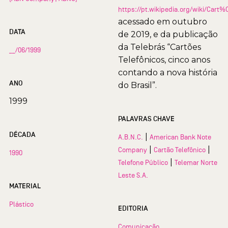
https://pt.wikipedia.org/wiki/Car
acessado em outubro
DATA
de 2019, e da publicação
da Telebrás “Cartões
__/06/1999
Telefônicos, cinco anos
contando a nova história
ANO
do Brasil”.
1999
PALAVRAS CHAVE
DÉCADA
|
A.B.N.C.
American Bank Note
|
|
Company
Cartão Telefônico
1990
|
Telefone Público
Telemar Norte
Leste S.A.
MATERIAL
Plástico
EDITORIA
Comunicação