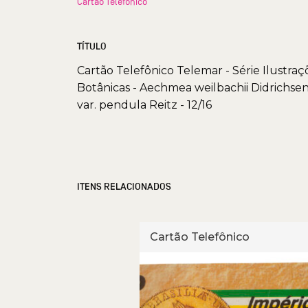
Cartão Telefônico
TÍTULO
Cartão Telefônico Telemar - Série Ilustraç
Botânicas - Aechmea weilbachii Didrichse
var. pendula Reitz - 12/16
ITENS RELACIONADOS
fônico
Cartão Telefônico