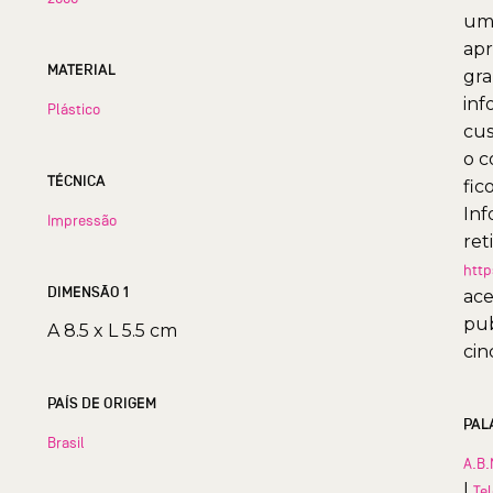
uma
apr
MATERIAL
gra
inf
Plástico
cus
o c
TÉCNICA
fic
Inf
Impressão
ret
http
DIMENSÃO 1
ace
pub
A 8.5 x L 5.5 cm
cin
PAÍS DE ORIGEM
PAL
Brasil
A.B.
|
Te