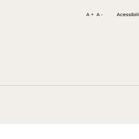
Acessibil
A +
A -