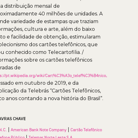
 distribuição mensal de
oximadamente 40 milhões de unidades. A
nde variedade de estampas que traziam
ormações, cultura e arte, além do baixo
to e facilidade de obtenção, estimularam
olecionismo dos cartões telefônicos, que
ou conhecido como Telecartofilia. /
ormações sobre os cartões telefônicos
iradas de
s://pt.wikipedia.org/wiki/Cart%C3%A3o_telef%C3%B4nico,
ssado em outubro de 2019, e da
licação da Telebrás “Cartões Telefônicos,
co anos contando a nova história do Brasil”.
AVRAS CHAVE
|
|
N.C.
American Bank Note Company
Cartão Telefônico
|
lefone Público
Telemar Norte Leste S.A.