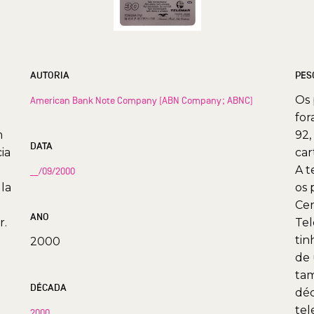
AUTORIA
PES
Os 
American Bank Note Company (ABN Company; ABNC)
for
m
92,
DATA
ia
car
A t
__/09/2000
la
os 
Cen
ANO
r.
Tel
tin
2000
de 
tam
DÉCADA
déc
tel
2000