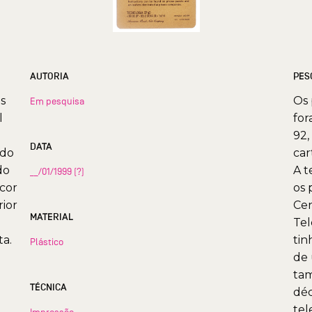
AUTORIA
PES
s
Os 
Em pesquisa
l
for
92,
DATA
ndo
car
do
A t
__/01/1999 (?)
 cor
os 
rior
Cen
MATERIAL
Tel
ta.
tin
Plástico
de 
tam
TÉCNICA
déc
tel
Impressão