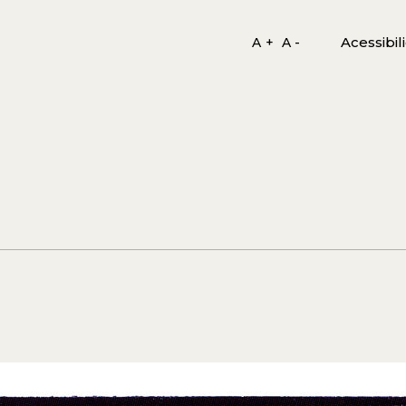
Acessibil
A +
A -