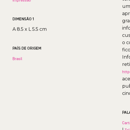
uma
apr
DIMENSÃO 1
gra
inf
A 8.5 x L 5.5 cm
cus
o c
PAÍS DE ORIGEM
fic
Inf
Brasil
ret
http
ace
pub
cin
PAL
Cart
|
Te