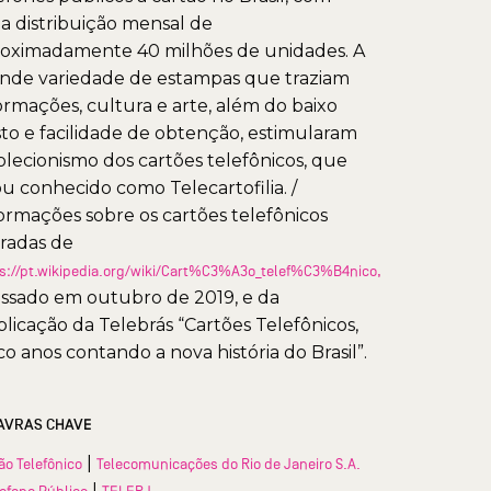
 distribuição mensal de
oximadamente 40 milhões de unidades. A
nde variedade de estampas que traziam
ormações, cultura e arte, além do baixo
to e facilidade de obtenção, estimularam
olecionismo dos cartões telefônicos, que
ou conhecido como Telecartofilia. /
ormações sobre os cartões telefônicos
iradas de
s://pt.wikipedia.org/wiki/Cart%C3%A3o_telef%C3%B4nico,
ssado em outubro de 2019, e da
licação da Telebrás “Cartões Telefônicos,
co anos contando a nova história do Brasil”.
AVRAS CHAVE
|
ão Telefônico
Telecomunicações do Rio de Janeiro S.A.
|
lefone Público
TELERJ