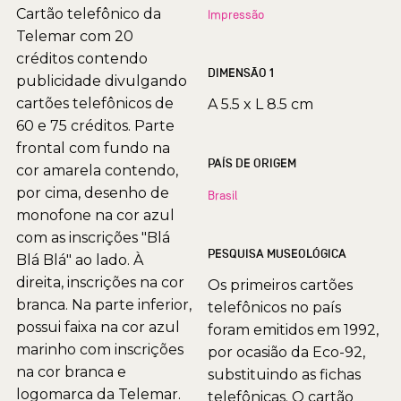
Cartão telefônico da
Impressão
Telemar com 20
créditos contendo
DIMENSÃO 1
publicidade divulgando
cartões telefônicos de
A 5.5 x L 8.5 cm
60 e 75 créditos. Parte
frontal com fundo na
PAÍS DE ORIGEM
cor amarela contendo,
por cima, desenho de
Brasil
monofone na cor azul
com as inscrições "Blá
PESQUISA MUSEOLÓGICA
Blá Blá" ao lado. À
direita, inscrições na cor
Os primeiros cartões
branca. Na parte inferior,
telefônicos no país
possui faixa na cor azul
foram emitidos em 1992,
marinho com inscrições
por ocasião da Eco-92,
na cor branca e
substituindo as fichas
logomarca da Telemar.
telefônicas. O cartão