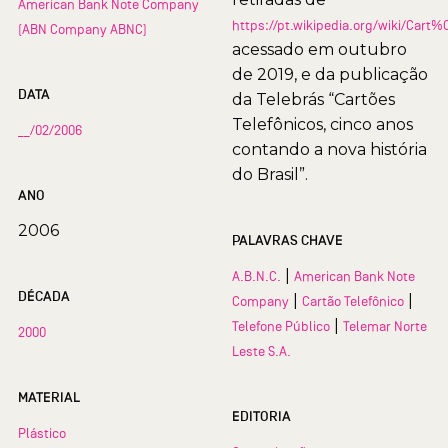
American Bank Note Company
https://pt.wikipedia.org/wiki/Car
(ABN Company ABNC)
acessado em outubro
de 2019, e da publicação
DATA
da Telebrás “Cartões
Telefônicos, cinco anos
__/02/2006
contando a nova história
do Brasil”.
ANO
2006
PALAVRAS CHAVE
|
A.B.N.C.
American Bank Note
DÉCADA
|
|
Company
Cartão Telefônico
|
Telefone Público
Telemar Norte
2000
Leste S.A.
MATERIAL
EDITORIA
Plástico