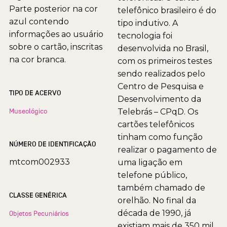
Parte posterior na cor
telefônico brasileiro é do
azul contendo
tipo indutivo. A
informações ao usuário
tecnologia foi
sobre o cartão, inscritas
desenvolvida no Brasil,
na cor branca.
com os primeiros testes
sendo realizados pelo
Centro de Pesquisa e
TIPO DE ACERVO
Desenvolvimento da
Museológico
Telebrás – CPqD. Os
cartões telefônicos
tinham como função
NÚMERO DE IDENTIFICAÇÃO
realizar o pagamento de
mtcom002933
uma ligação em
telefone público,
também chamado de
CLASSE GENÉRICA
orelhão. No final da
década de 1990, já
Objetos Pecuniários
existiam mais de 350 mil