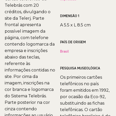
Telebrás com 20
créditos, divulgando o
DIMENSÃO 1
site da Telerj. Parte
frontal apresenta
A 5.5 x L 8.5 cm
possível imagem da
página, com telefone
PAÍS DE ORIGEM
contendo logomarca da
empresa e inscrições
Brasil
abaixo das teclas,
referente às
PESQUISA MUSEOLÓGICA
informações contidas no
site. Por cima da
Os primeiros cartões
imagem, inscrições na
telefônicos no país
cor branca e logomarca
foram emitidos em 1992,
do Sistema Telebrás.
por ocasião da Eco-92,
Parte posterior na cor
substituindo as fichas
cinza contendo
telefônicas. O cartão
informações ao usuário