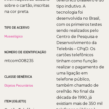
telefônico brasileiro é do
sobre o cartão, inscritas
tipo indutivo. A
na cor preta.
tecnologia foi
desenvolvida no Brasil,
com os primeiros testes
TIPO DE ACERVO
sendo realizados pelo
Museológico
Centro de Pesquisa e
Desenvolvimento da
Telebrás – CPqD. Os
NÚMERO DE IDENTIFICAÇÃO
cartões telefônicos
mtcom008235
tinham como função
realizar o pagamento de
uma ligação em
CLASSE GENÉRICA
telefone público,
também chamado de
Objetos Pecuniários
orelhão. No final da
década de 1990, já
ITEM (OBJETO)
existiam mais de 350 mil