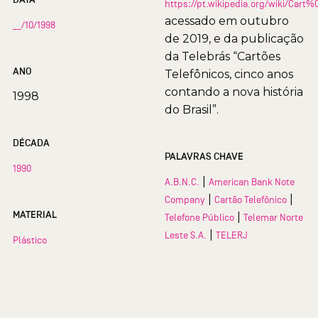
https://pt.wikipedia.org/wiki/Car
acessado em outubro
__/10/1998
de 2019, e da publicação
da Telebrás “Cartões
ANO
Telefônicos, cinco anos
contando a nova história
1998
do Brasil”.
DÉCADA
PALAVRAS CHAVE
1990
|
A.B.N.C.
American Bank Note
|
|
Company
Cartão Telefônico
MATERIAL
|
Telefone Público
Telemar Norte
|
Leste S.A.
TELERJ
Plástico