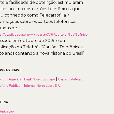
to e facilidade de obtenção, estimularam
olecionismo dos cartões telefônicos, que
ou conhecido como Telecartofilia. /
ormações sobre os cartões telefônicos
iradas de
s://pt.wikipedia.org/wiki/Cart%C3%A3o_telef%C3%B4nico,
ssado em outubro de 2019, e da
licação da Telebrás “Cartões Telefônicos,
co anos contando a nova história do Brasil”.
AVRAS CHAVE
|
|
N.C.
American Bank Note Company
Cartão Telefônico
|
lefone Público
Telemar Norte Leste S.A.
TORIA
unicação