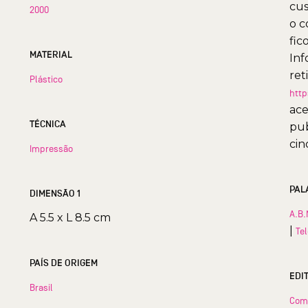
cus
2000
o c
fic
MATERIAL
Inf
ret
Plástico
http
ace
TÉCNICA
pub
cin
Impressão
PAL
DIMENSÃO 1
A.B.
A 5.5 x L 8.5 cm
|
Te
PAÍS DE ORIGEM
EDI
Brasil
Com