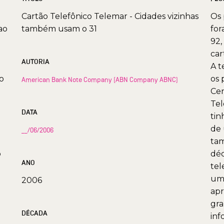
Cartão Telefônico Telemar - Cidades vizinhas
Os 
ao
também usam o 31
for
92,
car
AUTORIA
A t
o
os 
American Bank Note Company (ABN Company ABNC)
Cen
Tel
DATA
tin
de 
__/06/2006
tam
o
déc
ANO
tel
uma
2006
apr
gra
DÉCADA
inf