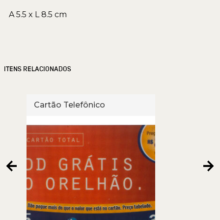
A 5.5 x L 8.5 cm
ITENS RELACIONADOS
Cartão Telefônico
Cart