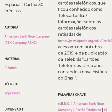
cartões telefônicos, que
Espacial - Cartão 30
ficou conhecido como
créditos
Telecartofilia. /
Informações sobre os
AUTORIA
cartões telefônicos
retiradas de
American Bank Note Company
https://pt.wikipedia.org/wiki/Car
(ABN Company ABNC)
acessado em outubro
de 2019, e da publicação
MATERIAL
da Telebrás “Cartões
Telefônicos, cinco anos
Plástico
contando a nova história
do Brasil”.
TÉCNICA
Impressão
PALAVRAS CHAVE
|
A.B.N.C.
American Bank Note
DIMENSÃO 1
|
|
Company
Cartão Telefônico
Oi