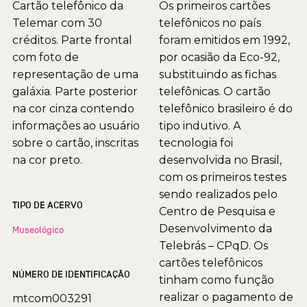
Cartão telefônico da
Os primeiros cartões
Telemar com 30
telefônicos no país
créditos. Parte frontal
foram emitidos em 1992,
com foto de
por ocasião da Eco-92,
representação de uma
substituindo as fichas
galáxia. Parte posterior
telefônicas. O cartão
na cor cinza contendo
telefônico brasileiro é do
informações ao usuário
tipo indutivo. A
sobre o cartão, inscritas
tecnologia foi
na cor preto.
desenvolvida no Brasil,
com os primeiros testes
sendo realizados pelo
TIPO DE ACERVO
Centro de Pesquisa e
Desenvolvimento da
Museológico
Telebrás – CPqD. Os
cartões telefônicos
NÚMERO DE IDENTIFICAÇÃO
tinham como função
realizar o pagamento de
mtcom003291