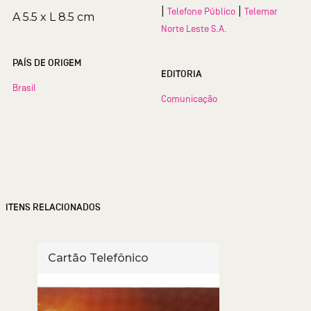
|
|
Telefone Público
Telemar
A 5.5 x L 8.5 cm
Norte Leste S.A.
PAÍS DE ORIGEM
EDITORIA
Brasil
Comunicação
ITENS RELACIONADOS
Cartão Telefônico
Cart