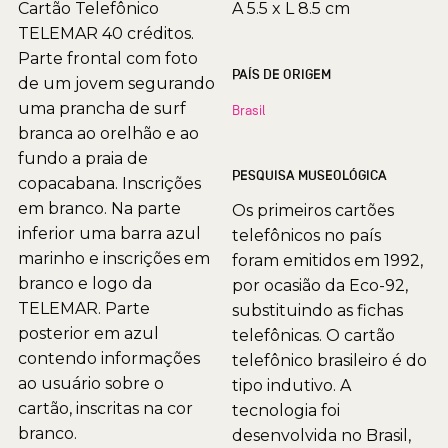
Cartão Telefônico
A 5.5 x L 8.5 cm
TELEMAR 40 créditos.
Parte frontal com foto
PAÍS DE ORIGEM
de um jovem segurando
uma prancha de surf
Brasil
branca ao orelhão e ao
fundo a praia de
PESQUISA MUSEOLÓGICA
copacabana. Inscrições
em branco. Na parte
Os primeiros cartões
inferior uma barra azul
telefônicos no país
marinho e inscrições em
foram emitidos em 1992,
branco e logo da
por ocasião da Eco-92,
TELEMAR. Parte
substituindo as fichas
posterior em azul
telefônicas. O cartão
contendo informações
telefônico brasileiro é do
ao usuário sobre o
tipo indutivo. A
cartão, inscritas na cor
tecnologia foi
branco.
desenvolvida no Brasil,