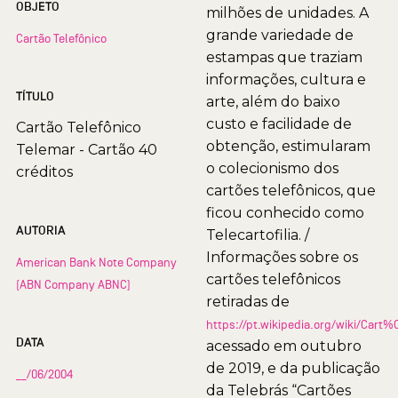
OBJETO
milhões de unidades. A
grande variedade de
Cartão Telefônico
estampas que traziam
informações, cultura e
TÍTULO
arte, além do baixo
custo e facilidade de
Cartão Telefônico
obtenção, estimularam
Telemar - Cartão 40
o colecionismo dos
créditos
cartões telefônicos, que
ficou conhecido como
AUTORIA
Telecartofilia. /
Informações sobre os
American Bank Note Company
cartões telefônicos
(ABN Company ABNC)
retiradas de
https://pt.wikipedia.org/wiki/Car
DATA
acessado em outubro
de 2019, e da publicação
__/06/2004
da Telebrás “Cartões