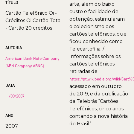
TÍTULO
arte, além do baixo
custo e facilidade de
Cartão Telefônico Oi -
obtenção, estimularam
Créditos Oi Cartão Total
o colecionismo dos
- Cartão 20 créditos
cartões telefônicos, que
ficou conhecido como
AUTORIA
Telecartofilia. /
Informações sobre os
American Bank Note Company
cartões telefônicos
(ABN Company ABNC)
retiradas de
https://pt.wikipedia.org/wiki/Car
DATA
acessado em outubro
de 2019, e da publicação
__/09/2007
da Telebrás “Cartões
Telefônicos, cinco anos
ANO
contando a nova história
do Brasil”.
2007