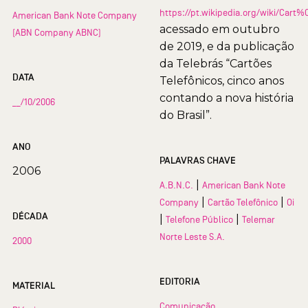
https://pt.wikipedia.org/wiki/Car
American Bank Note Company
acessado em outubro
(ABN Company ABNC)
de 2019, e da publicação
da Telebrás “Cartões
DATA
Telefônicos, cinco anos
contando a nova história
__/10/2006
do Brasil”.
ANO
PALAVRAS CHAVE
2006
|
A.B.N.C.
American Bank Note
|
|
Company
Cartão Telefônico
Oi
DÉCADA
|
|
Telefone Público
Telemar
Norte Leste S.A.
2000
EDITORIA
MATERIAL
Comunicação