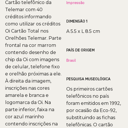
Cartão telefônico da
Impressão
Telemar com 40
créditos informando
DIMENSÃO 1
como utilizar os créditos
Oi Cartão Total nos
A 5.5 x L 8.5 cm
Orelhões Telemar. Parte
frontal na cor marrom
PAÍS DE ORIGEM
contendo desenho de
chip da Oi com imagens
Brasil
de celular, telefone fixo
e orelhão próximas a ele.
PESQUISA MUSEOLÓGICA
À direita da imagem,
inscrições nas cores
Os primeiros cartões
amarela e branca e
telefônicos no país
logomarca da Oi. Na
foram emitidos em 1992,
parte inferior, faixa na
por ocasião da Eco-92,
cor azul marinho
substituindo as fichas
contendo inscrições na
telefônicas. O cartão