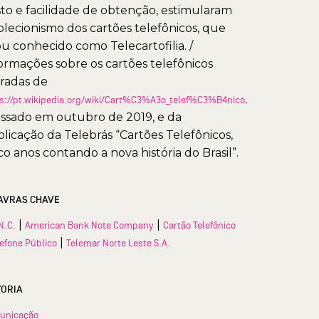
to e facilidade de obtenção, estimularam
olecionismo dos cartões telefônicos, que
ou conhecido como Telecartofilia. /
ormações sobre os cartões telefônicos
iradas de
s://pt.wikipedia.org/wiki/Cart%C3%A3o_telef%C3%B4nico,
ssado em outubro de 2019, e da
licação da Telebrás “Cartões Telefônicos,
co anos contando a nova história do Brasil”.
AVRAS CHAVE
|
|
N.C.
American Bank Note Company
Cartão Telefônico
|
lefone Público
Telemar Norte Leste S.A.
TORIA
unicação