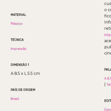
cus
o c
MATERIAL
fic
Inf
Plástico
ret
http
TÉCNICA
ace
pub
Impressão
cin
DIMENSÃO 1
PAL
A 8.5 x L 5.5 cm
A.B.
|
Te
PAÍS DE ORIGEM
Brasil
EDI
Com