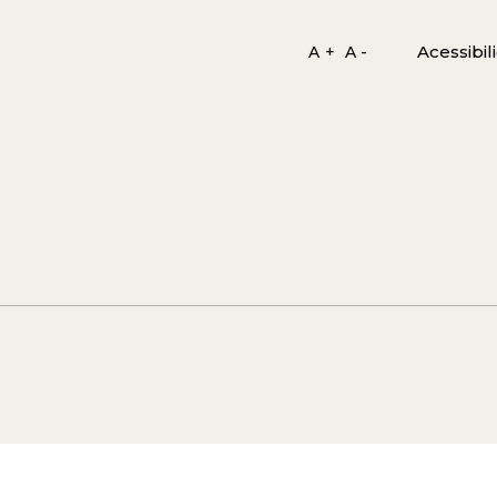
Acessibil
A +
A -