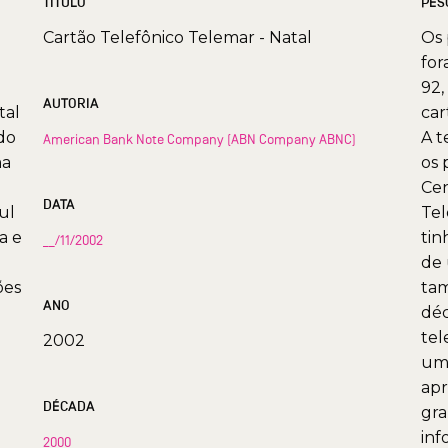
TÍTULO
PES
Cartão Telefônico Telemar - Natal
Os 
for
92,
AUTORIA
tal
car
do
A t
American Bank Note Company (ABN Company ABNC)
ma
os 
Cen
DATA
ul
Tel
a e
tin
__/11/2002
de 
ões
tam
ANO
déc
tel
2002
uma
apr
DÉCADA
gra
inf
2000