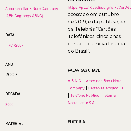
https://pt.wikipedia.org/wiki/Car
American Bank Note Company
acessado em outubro
(ABN Company ABNC)
de 2019, e da publicação
da Telebrás “Cartões
DATA
Telefônicos, cinco anos
contando a nova história
__/01/2007
do Brasil”.
ANO
PALAVRAS CHAVE
2007
|
A.B.N.C.
American Bank Note
|
|
Company
Cartão Telefônico
Oi
DÉCADA
|
|
Telefone Público
Telemar
Norte Leste S.A.
2000
EDITORIA
MATERIAL