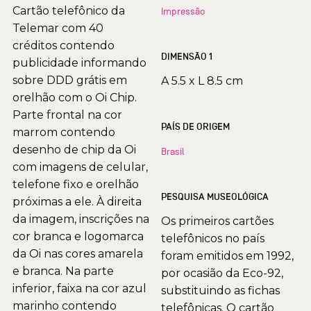
Cartão telefônico da
Impressão
Telemar com 40
créditos contendo
DIMENSÃO 1
publicidade informando
sobre DDD grátis em
A 5.5 x L 8.5 cm
orelhão com o Oi Chip.
Parte frontal na cor
PAÍS DE ORIGEM
marrom contendo
desenho de chip da Oi
Brasil
com imagens de celular,
telefone fixo e orelhão
PESQUISA MUSEOLÓGICA
próximas a ele. À direita
da imagem, inscrições na
Os primeiros cartões
cor branca e logomarca
telefônicos no país
da Oi nas cores amarela
foram emitidos em 1992,
e branca. Na parte
por ocasião da Eco-92,
inferior, faixa na cor azul
substituindo as fichas
marinho contendo
telefônicas. O cartão