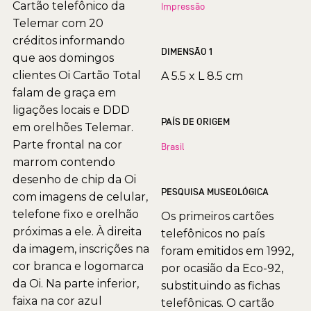
Cartão telefônico da
Impressão
Telemar com 20
créditos informando
DIMENSÃO 1
que aos domingos
clientes Oi Cartão Total
A 5.5 x L 8.5 cm
falam de graça em
ligações locais e DDD
PAÍS DE ORIGEM
em orelhões Telemar.
Parte frontal na cor
Brasil
marrom contendo
desenho de chip da Oi
PESQUISA MUSEOLÓGICA
com imagens de celular,
telefone fixo e orelhão
Os primeiros cartões
próximas a ele. À direita
telefônicos no país
da imagem, inscrições na
foram emitidos em 1992,
cor branca e logomarca
por ocasião da Eco-92,
da Oi. Na parte inferior,
substituindo as fichas
faixa na cor azul
telefônicas. O cartão