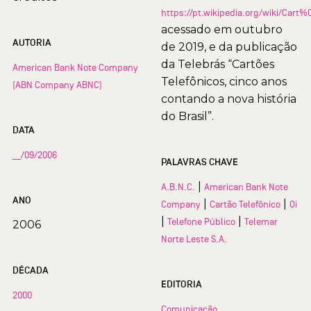
https://pt.wikipedia.org/wiki/Car
acessado em outubro
AUTORIA
de 2019, e da publicação
da Telebrás “Cartões
American Bank Note Company
Telefônicos, cinco anos
(ABN Company ABNC)
contando a nova história
do Brasil”.
DATA
__/09/2006
PALAVRAS CHAVE
|
A.B.N.C.
American Bank Note
ANO
|
|
Company
Cartão Telefônico
Oi
|
|
Telefone Público
Telemar
2006
Norte Leste S.A.
DÉCADA
EDITORIA
2000
Comunicação