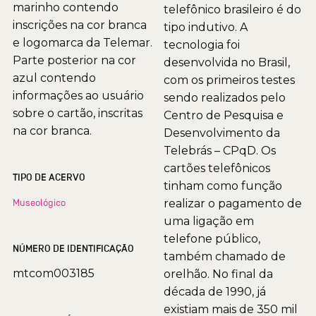
marinho contendo
telefônico brasileiro é do
inscrições na cor branca
tipo indutivo. A
e logomarca da Telemar.
tecnologia foi
Parte posterior na cor
desenvolvida no Brasil,
azul contendo
com os primeiros testes
informações ao usuário
sendo realizados pelo
sobre o cartão, inscritas
Centro de Pesquisa e
na cor branca.
Desenvolvimento da
Telebrás – CPqD. Os
cartões telefônicos
TIPO DE ACERVO
tinham como função
Museológico
realizar o pagamento de
uma ligação em
telefone público,
NÚMERO DE IDENTIFICAÇÃO
também chamado de
mtcom003185
orelhão. No final da
década de 1990, já
existiam mais de 350 mil