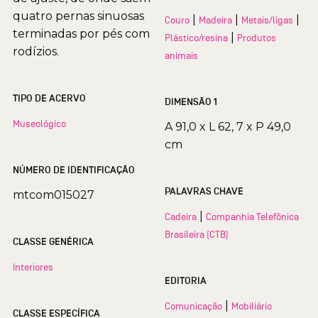
quatro pernas sinuosas
|
|
|
Couro
Madeira
Metais/ligas
terminadas por pés com
|
Plástico/resina
Produtos
rodízios.
animais
TIPO DE ACERVO
DIMENSÃO 1
Museológico
A 91,0 x L 62, 7 x P 49,0
cm
NÚMERO DE IDENTIFICAÇÃO
PALAVRAS CHAVE
mtcom015027
|
Cadeira
Companhia Telefônica
Brasileira (CTB)
CLASSE GENÉRICA
Interiores
EDITORIA
|
Comunicação
Mobiliário
CLASSE ESPECÍFICA