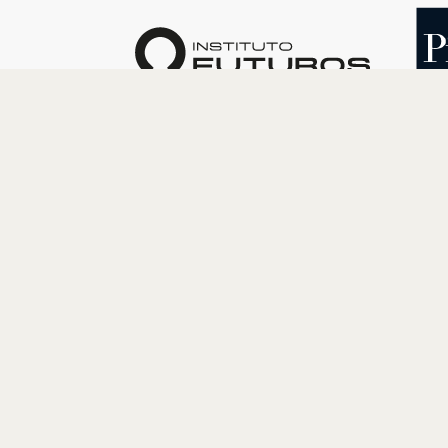
O INSTITUTO
PROGRAM
Quem somos
Cultura
Nossa História
Educação