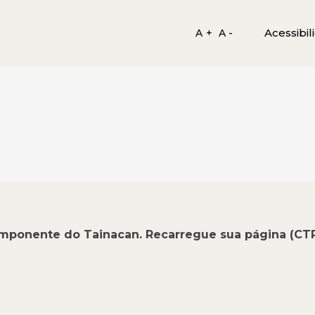
Acessibil
A +
A -
omponente do Tainacan. Recarregue sua página (CT