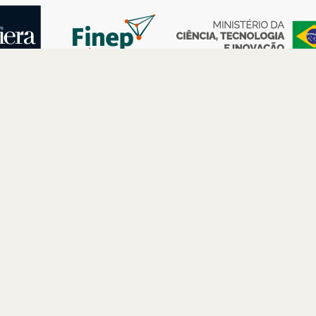
AS
ESPAÇOS
PARCERIAS
Petrobras
Futuros –
Arte e