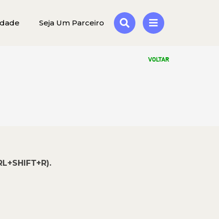
idade
Seja Um Parceiro
VOLTAR
RL+SHIFT+R).