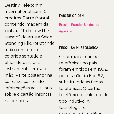
Destiny Telecomm
International com 10
PAÍS DE ORIGEM
créditos. Parte frontal
contendo imagem da
|
Brasil
Estados Unidos da
pintura "To follow the
América
season", do artista Seidel
Standing Elk, retratando
PESQUISA MUSEOLÓGICA
índio com o rosto
colorido sentado e
Os primeiros cartões
olhando para uns
telefônicos no país
instrumento em sua
foram emitidos em 1992,
mão. Parte posterior na
por ocasião da Eco-92,
cor cinza contendo
substituindo as fichas
informações ao usuário
telefônicas. O cartão
sobre o cartão, inscritas
telefônico brasileiro é do
na cor preta.
tipo indutivo. A
tecnologia foi
desenvolvida no Brasil,