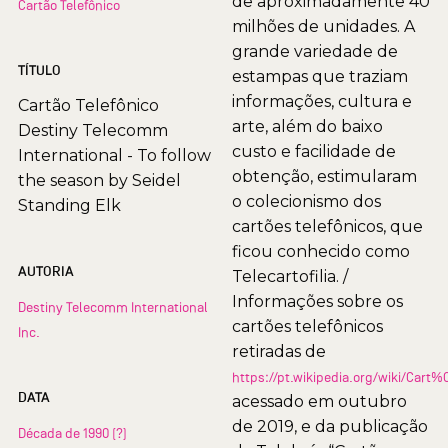
de aproximadamente 40
Cartão Telefônico
milhões de unidades. A
grande variedade de
TÍTULO
estampas que traziam
informações, cultura e
Cartão Telefônico
arte, além do baixo
Destiny Telecomm
custo e facilidade de
International - To follow
obtenção, estimularam
the season by Seidel
o colecionismo dos
Standing Elk
cartões telefônicos, que
ficou conhecido como
AUTORIA
Telecartofilia. /
Informações sobre os
Destiny Telecomm International
cartões telefônicos
Inc.
retiradas de
https://pt.wikipedia.org/wiki/Car
DATA
acessado em outubro
de 2019, e da publicação
Década de 1990 (?)