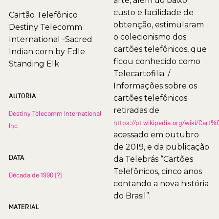
arte, além do baixo
custo e facilidade de
Cartão Telefônico
obtenção, estimularam
Destiny Telecomm
o colecionismo dos
International -Sacred
cartões telefônicos, que
Indian corn by Edle
ficou conhecido como
Standing Elk
Telecartofilia. /
Informações sobre os
AUTORIA
cartões telefônicos
retiradas de
Destiny Telecomm International
https://pt.wikipedia.org/wiki/Car
Inc.
acessado em outubro
de 2019, e da publicação
DATA
da Telebrás “Cartões
Telefônicos, cinco anos
Década de 1990 (?)
contando a nova história
do Brasil”.
MATERIAL