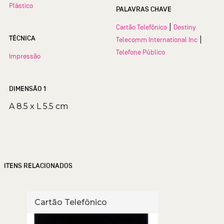
Plástico
PALAVRAS CHAVE
|
Cartão Telefônico
Destiny
TÉCNICA
|
Telecomm International Inc
Telefone Público
Impressão
DIMENSÃO 1
A 8.5 x L 5.5 cm
ITENS RELACIONADOS
Cartão Telefônico
Cart