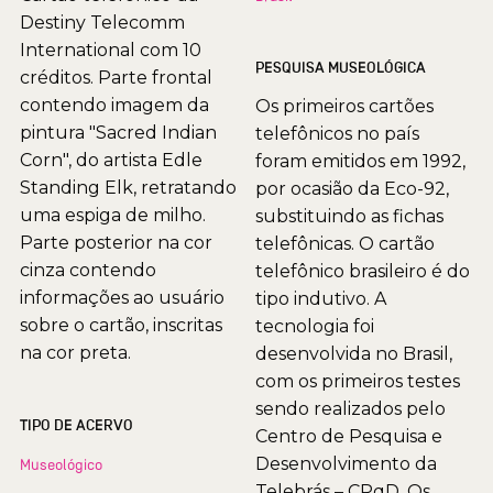
Destiny Telecomm
International com 10
PESQUISA MUSEOLÓGICA
créditos. Parte frontal
contendo imagem da
Os primeiros cartões
pintura "Sacred Indian
telefônicos no país
Corn", do artista Edle
foram emitidos em 1992,
Standing Elk, retratando
por ocasião da Eco-92,
uma espiga de milho.
substituindo as fichas
Parte posterior na cor
telefônicas. O cartão
cinza contendo
telefônico brasileiro é do
informações ao usuário
tipo indutivo. A
sobre o cartão, inscritas
tecnologia foi
na cor preta.
desenvolvida no Brasil,
com os primeiros testes
sendo realizados pelo
TIPO DE ACERVO
Centro de Pesquisa e
Desenvolvimento da
Museológico
Telebrás – CPqD. Os