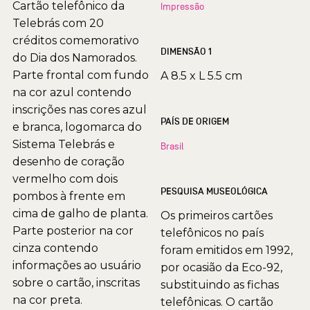
Cartão telefônico da
Impressão
Telebrás com 20
créditos comemorativo
DIMENSÃO 1
do Dia dos Namorados.
Parte frontal com fundo
A 8.5 x L 5.5 cm
na cor azul contendo
inscrições nas cores azul
PAÍS DE ORIGEM
e branca, logomarca do
Sistema Telebrás e
Brasil
desenho de coração
vermelho com dois
PESQUISA MUSEOLÓGICA
pombos à frente em
cima de galho de planta.
Os primeiros cartões
Parte posterior na cor
telefônicos no país
cinza contendo
foram emitidos em 1992,
informações ao usuário
por ocasião da Eco-92,
sobre o cartão, inscritas
substituindo as fichas
na cor preta.
telefônicas. O cartão