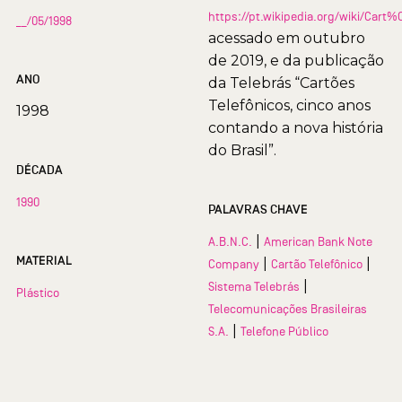
https://pt.wikipedia.org/wiki/Car
__/05/1998
acessado em outubro
de 2019, e da publicação
ANO
da Telebrás “Cartões
Telefônicos, cinco anos
1998
contando a nova história
do Brasil”.
DÉCADA
1990
PALAVRAS CHAVE
|
A.B.N.C.
American Bank Note
MATERIAL
|
|
Company
Cartão Telefônico
|
Sistema Telebrás
Plástico
Telecomunicações Brasileiras
|
S.A.
Telefone Público