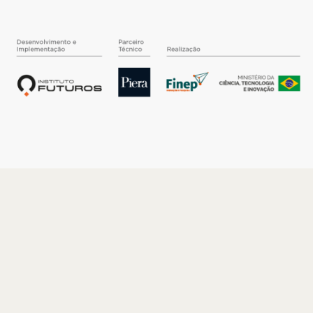
O INSTITUTO
Quem somos
Nossa História
Nossos Números
Quem faz