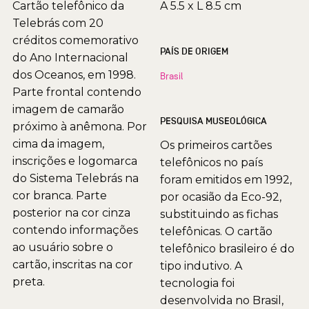
Cartão telefônico da
A 5.5 x L 8.5 cm
Telebrás com 20
créditos comemorativo
PAÍS DE ORIGEM
do Ano Internacional
dos Oceanos, em 1998.
Brasil
Parte frontal contendo
imagem de camarão
PESQUISA MUSEOLÓGICA
próximo à anêmona. Por
cima da imagem,
Os primeiros cartões
inscrições e logomarca
telefônicos no país
do Sistema Telebrás na
foram emitidos em 1992,
cor branca. Parte
por ocasião da Eco-92,
posterior na cor cinza
substituindo as fichas
contendo informações
telefônicas. O cartão
ao usuário sobre o
telefônico brasileiro é do
cartão, inscritas na cor
tipo indutivo. A
preta.
tecnologia foi
desenvolvida no Brasil,