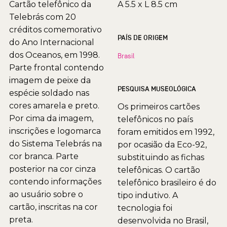
Cartão telefônico da
A 5.5 x L 8.5 cm
Telebrás com 20
créditos comemorativo
PAÍS DE ORIGEM
do Ano Internacional
dos Oceanos, em 1998.
Brasil
Parte frontal contendo
imagem de peixe da
PESQUISA MUSEOLÓGICA
espécie soldado nas
cores amarela e preto.
Os primeiros cartões
Por cima da imagem,
telefônicos no país
inscrições e logomarca
foram emitidos em 1992,
do Sistema Telebrás na
por ocasião da Eco-92,
cor branca. Parte
substituindo as fichas
posterior na cor cinza
telefônicas. O cartão
contendo informações
telefônico brasileiro é do
ao usuário sobre o
tipo indutivo. A
cartão, inscritas na cor
tecnologia foi
preta.
desenvolvida no Brasil,