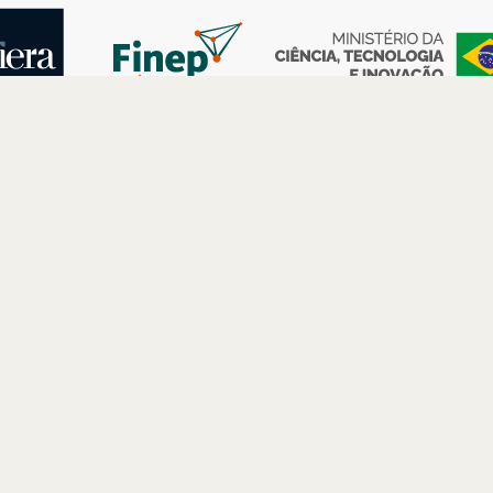
AS
ESPAÇOS
PARCERIAS
Petrobras
Futuros –
Arte e