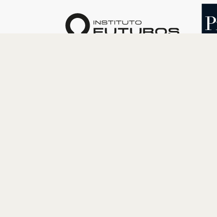
O INSTITUTO
PROGRAM
Quem somos
Cultura
Nossa História
Educação