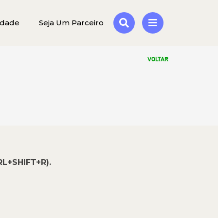
idade
Seja Um Parceiro
VOLTAR
RL+SHIFT+R).