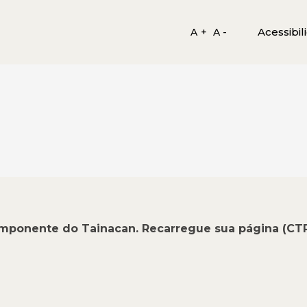
Acessibil
A +
A -
omponente do Tainacan. Recarregue sua página (CT