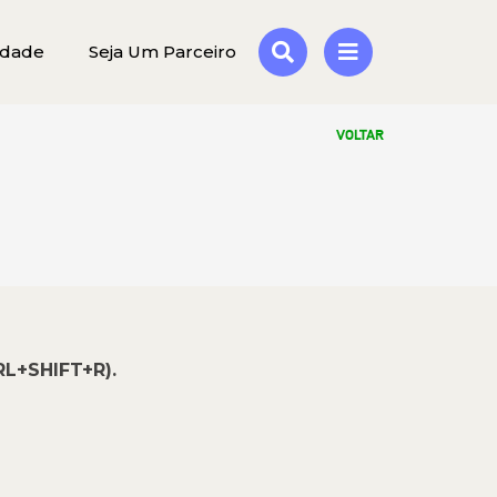
idade
Seja Um Parceiro
VOLTAR
RL+SHIFT+R).