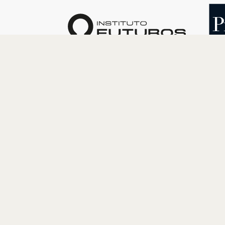
O INSTITUTO
PROGRAM
Quem somos
Cultura
Nossa História
Educação