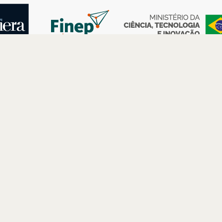
AS
ESPAÇOS
PARCERIAS
Petrobras
Futuros –
Arte e