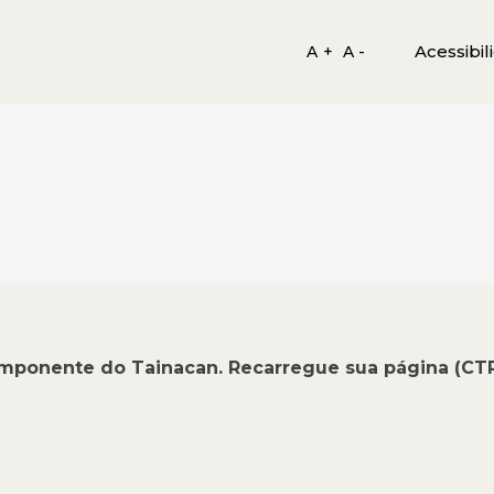
Acessibil
A +
A -
omponente do Tainacan. Recarregue sua página (CT